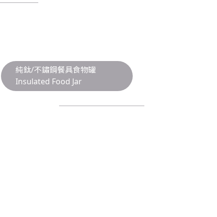
PRODUCT
產品與服務
純鈦/不鏽鋼餐具食物罐
Insulated Food Jar